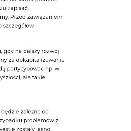
zu zapisać,
irmy. Przed zawiązaniem
do szczegółów.
, gdy na dalszy rozwój
ny za dokapitalizowanie
ędą partycypować np. w
złości, ale takie
e będzie zależne od
 przypadku problemów z
estie zostały jasno