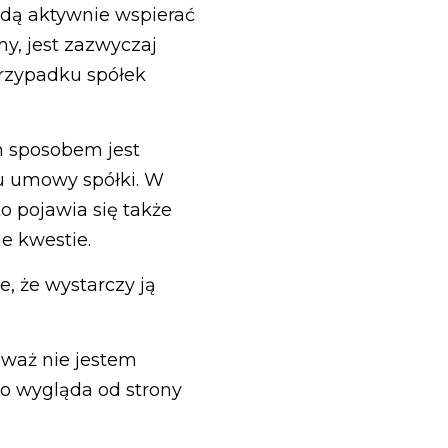
będą aktywnie wspierać
my, jest zazwyczaj
rzypadku spółek
m sposobem jest
ru umowy spółki. W
o pojawia się także
e kwestie.
e, że wystarczy ją
ieważ nie jestem
to wygląda od strony