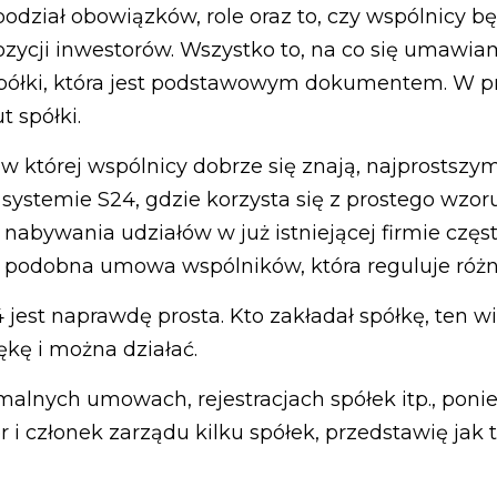
podział obowiązków, role oraz to, czy wspólnicy 
pozycji inwestorów. Wszystko to, na co się umawia
ółki, która jest podstawowym dokumentem. W p
t spółki.
w której wspólnicy dobrze się znają, najprostszy
 systemie S24, gdzie korzysta się z prostego wzo
 nabywania udziałów w już istniejącej firmie częst
podobna umowa wspólników, która reguluje różn
jest naprawdę prosta. Kto zakładał spółkę, ten wi
ękę i można działać.
ormalnych umowach, rejestracjach spółek itp., pon
 i członek zarządu kilku spółek, przedstawię jak 