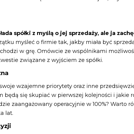
ada spółki z myślą o jej sprzedaży, ale ja zac
zątku myśleć o firmie tak, jakby miała być sprzeda
 wchodzi w grę. Omówcie ze wspólnikami możliwoś
kwestie związane z wyjściem ze spółki.
zna
swoje wzajemne priorytety oraz inne przedsięwz
 będą się skupiać w pierwszej kolejności i jakie r
dzie zaangażowany operacyjnie w 100%? Warto rów
 lat.
yzji