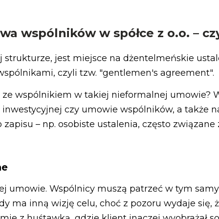
a wspólników w spółce z o.o. – czy
j strukturze, jest miejsce na dżentelmeńskie ustal
spólnikami, czyli tzw. "gentlemen's agreement".
ze wspólnikiem w takiej nieformalnej umowie? W
inwestycyjnej czy umowie wspólników, a także na
 zapisu – np. osobiste ustalenia, często związan
ne
iej umowie. Wspólnicy muszą patrzeć w tym sam
ażdy ma inną wizję celu, choć z pozoru wydaje się,
ie z huśtawką, gdzie klient inaczej wyobrażał s