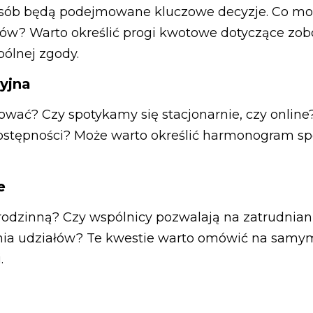
posób będą podejmowane kluczowe decyzje. Co moż
w? Warto określić progi kwotowe dotyczące zob
ólnej zgody.
yjna
wać? Czy spotykamy się stacjonarnie, czy onlin
stępności? Może warto określić harmonogram sp
e
 rodzinną? Czy wspólnicy pozwalają na zatrudnian
nia udziałów? Te kwestie warto omówić na samym
.