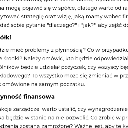
 mogą pojawić się w spółce, dlatego warto od ra
yzować strategię oraz wizję, jaką mamy wobec f
adać sobie pytanie "dlaczego?" i "jak?", aby zejść 
ółki
ędzie mieć problemy z płynnością? Co w przypadku
 środki? Należy omówić, kto będzie odpowiedzial
pólników będzie udzielał pożyczek, czy wszyscy b
kładowego? To wszystko może się zmieniać w przys
ać omówione na samym początku.
łynność finansowa
unkcje zarządcze, warto ustalić, czy wynagrodzeni
ka będzie w stanie na nie pozwolić. Co zrobić w
dzenia zostaną zamrożone? Ważne jest, aby te kw