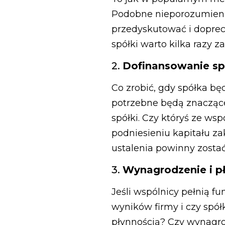
Podobne nieporozumienia
przedyskutować i doprec
spółki warto kilka razy z
2.
Dofinansowanie sp
Co zrobić, gdy spółka b
potrzebne będą znaczące
spółki. Czy któryś ze ws
podniesieniu kapitału za
ustalenia powinny zost
3.
Wynagrodzenie i p
Jeśli wspólnicy pełnią f
wyników firmy i czy spół
płynnością? Czy wynagro