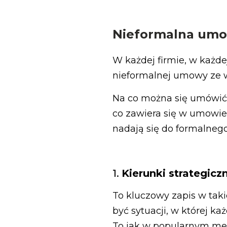
Nieformalna umow
W każdej firmie, w każde
nieformalnej umowy ze w
Na co można się umówić 
co zawiera się w umowie 
nadają się do formalnego
1.
Kierunki strategicz
To kluczowy zapis w tak
być sytuacji, w której k
To jak w popularnym mem